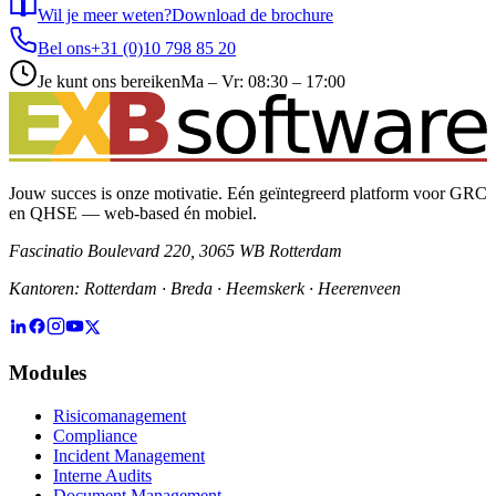
Wil je meer weten?
Download de brochure
Bel ons
+31 (0)10 798 85 20
Je kunt ons bereiken
Ma – Vr: 08:30 – 17:00
Jouw succes is onze motivatie. Eén geïntegreerd platform voor GRC
en QHSE — web-based én mobiel.
Fascinatio Boulevard 220, 3065 WB Rotterdam
Kantoren: Rotterdam · Breda · Heemskerk · Heerenveen
Modules
Risicomanagement
Compliance
Incident Management
Interne Audits
Document Management