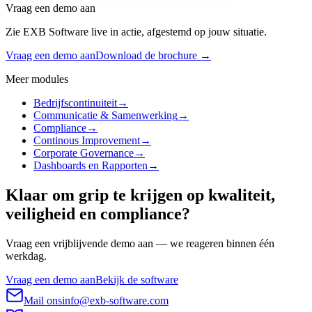
Vraag een demo aan
Zie EXB Software live in actie, afgestemd op jouw situatie.
Vraag een demo aan
Download de brochure →
Meer modules
Bedrijfscontinuiteit
→
Communicatie & Samenwerking
→
Compliance
→
Continous Improvement
→
Corporate Governance
→
Dashboards en Rapporten
→
Klaar om grip te krijgen op kwaliteit,
veiligheid en compliance?
Vraag een vrijblijvende demo aan — we reageren binnen één
werkdag.
Vraag een demo aan
Bekijk de software
Mail ons
info@exb-software.com